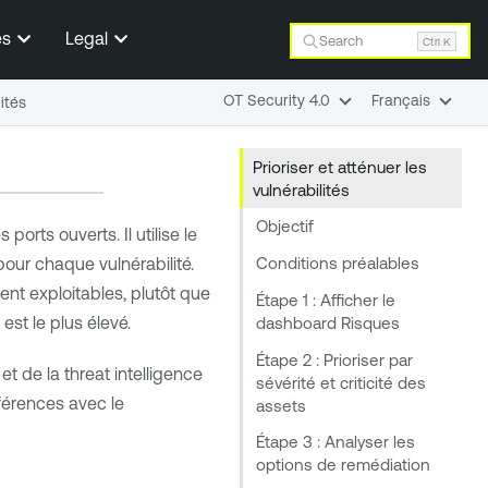
es
Legal
Search
Ctrl K
OT Security 4.0
Français
lités
Prioriser et atténuer les
vulnérabilités
Objectif
ports ouverts. Il utilise le
Conditions préalables
our chaque vulnérabilité.
ent exploitables, plutôt que
Étape 1 : Afficher le
est le plus élevé.
dashboard Risques
Étape 2 : Prioriser par
t de la threat intelligence
sévérité et criticité des
férences avec le
assets
Étape 3 : Analyser les
options de remédiation