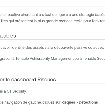
 réactive cherchant à « tout corriger » à une stratégie basée su
bilités qui présentent la plus grande menace réelle pour l'envir
alables
t avoir identifié des assets via la découverte passive ou active.
égration à
Tenable Vulnerability Management
ou à
Tenable Secu
cher le dashboard Risques
us à
OT Security
.
e navigation de gauche, cliquez sur
Risques
>
Détections
.