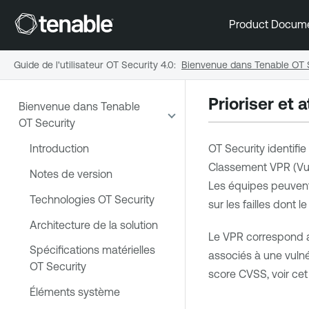
Product Docum
Guide de l'utilisateur OT Security 4.0
:
Bienvenue dans Tenable OT 
Prioriser et 
Bienvenue dans Tenable
OT Security
Introduction
OT Security
identifie
Classement VPR (Vuln
Notes de version
Les équipes peuvent 
Technologies OT Security
sur les failles dont
Architecture de la solution
Le
VPR
correspond a
Spécifications matérielles
associés à une vulnér
OT Security
score CVSS, voir ce
Éléments système