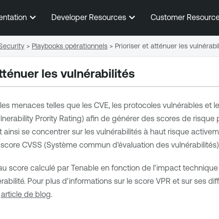
Passer au contenu principal
entation
Developer Resources
Customer Resourc
Security
>
Playbooks opérationnels
>
Prioriser et atténuer les vulnérabi
atténuer les vulnérabilités
 les menaces telles que les CVE, les protocoles vulnérables et les 
erability Prority Rating)
afin de générer des scores de risque p
ainsi se concentrer sur les vulnérabilités à haut risque activem
 le score CVSS (Système commun d'évaluation des vulnérabilités) 
u score calculé par
Tenable
en fonction de l'impact technique e
abilité. Pour plus d'informations sur le score
VPR
et sur ses dif
t
article de blog
.