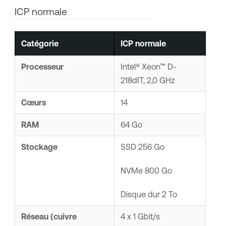
ICP normale
Catégorie
ICP normale
Processeur
Intel® Xeon™ D-
218dIT, 2,0 GHz
Cœurs
14
RAM
64 Go
Stockage
SSD 256 Go
NVMe 800 Go
Disque dur 2 To
Réseau (cuivre
4 x 1 Gbit/s