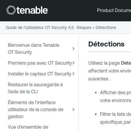
Product Docum
Guide de l'utilisateur OT Security 4.2
:
Risques
>
Détections
Détections
Bienvenue dans Tenable
OT Security
Premiers pas avec OT Security
Utilisez la page
Déte
affectent votre env
Installer le capteur OT Security
suivantes :
Restaurer la sauvegarde à
l'aide de la CLI
Afficher des p
votre environn
Éléments de l'interface
utilisateur de la console de
Filtrer la liste
gestion
spécifique, p
Vue d'ensemble de