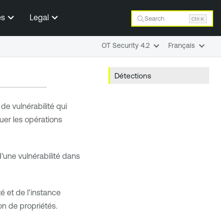
es
Legal
Search
Ctrl K
OT Security 4.2
Français
Détections
de vulnérabilité qui
uer les opérations
'une vulnérabilité dans
té et de l'instance
n de propriétés.