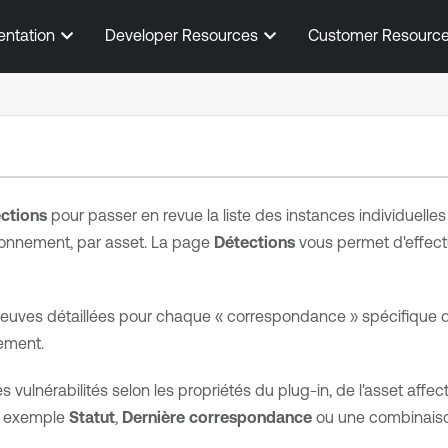
Passer au contenu principal
entation
Developer Resources
Customer Resourc
ctions
pour passer en revue la liste des instances individuelles 
ironnement, par asset. La page
Détections
vous permet d'effect
reuves détaillées pour chaque « correspondance » spécifique d
ement.
 des vulnérabilités selon les propriétés du plug-in, de l'asset affec
ar exemple
Statut
,
Dernière correspondance
ou une combinaiso