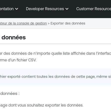
Passer au contenu principal
entation
Developer Resources
Customer Resourc
sateur de la console de gestion
>
Exporter des données
s données
 des données de n'importe quelle liste affichée dans l'interfac
orme d'un fichier CSV.
chier exporté contient toutes les données de cette page, même si de
 données :
age dont vous souhaitez exporter les données.