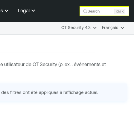
es
Legal
Search
Ctrl K
OT Security 4.3
Français
e utilisateur de
OT Security
(p. ex. : événements et
s filtres ont été appliqués à l'affichage actuel.