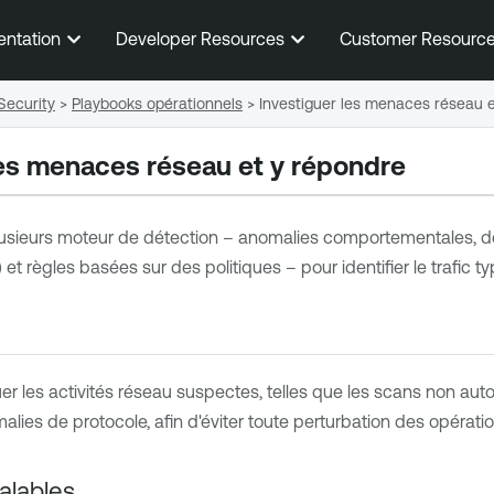
Passer au contenu principal
entation
Developer Resources
Customer Resourc
Security
>
Playbooks opérationnels
>
Investiguer les menaces réseau 
les menaces réseau et y répondre
plusieurs moteur de détection – anomalies comportementales, d
 et règles basées sur des politiques – pour identifier le trafic 
uer les activités réseau suspectes, telles que les scans non auto
lies de protocole, afin d'éviter toute perturbation des opératio
alables