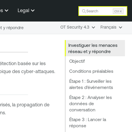
es
Legal
Search
Ctrl K
OT Security 4.3
Français
et y répondre
Investiguer les menaces
réseau et y répondre
Objectif
étection basée sur les
Conditions préalables
typique des cyber-attaques.
Étape 1 : Surveiller les
alertes d'événements
Étape 2 : Analyser les
données de
risés, la propagation de
conversation
ns.
Étape 3 : Lancer la
réponse