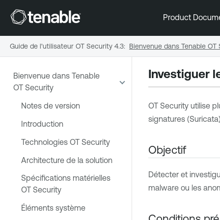
Product Docum
Guide de l'utilisateur OT Security 4.3
:
Bienvenue dans Tenable OT 
Investiguer 
Bienvenue dans Tenable
OT Security
Notes de version
OT Security
utilise 
signatures (Suricata)
Introduction
Technologies OT Security
Objectif
Architecture de la solution
Détecter et investig
Spécifications matérielles
malware ou les anoma
OT Security
Éléments système
Conditions pré