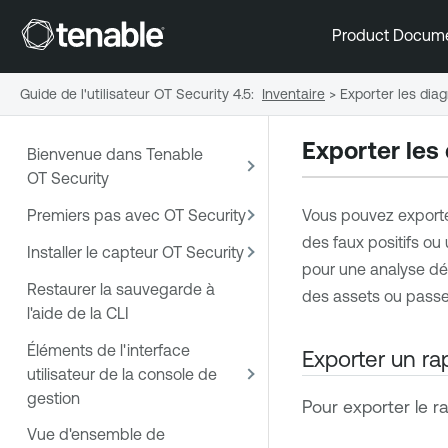
Product Docum
Guide de l'utilisateur OT Security 4.5
:
Inventaire
>
Exporter les dia
Exporter les
Bienvenue dans Tenable
OT Security
Premiers pas avec OT Security
Vous pouvez exporter
des faux positifs ou
Installer le capteur OT Security
pour une analyse dét
Restaurer la sauvegarde à
des assets ou passer
l'aide de la CLI
Éléments de l'interface
Exporter un ra
utilisateur de la console de
gestion
Pour exporter le r
Vue d'ensemble de