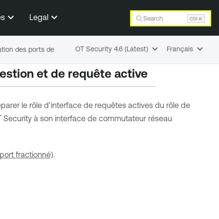
es
Legal
Search
Ctrl K
OT Security 4.6 (Latest)
Français
ation des ports de
estion et de requête active
éparer le rôle d'interface de requêtes actives du rôle de
 Security
à son interface de commutateur réseau
port fractionné)
.