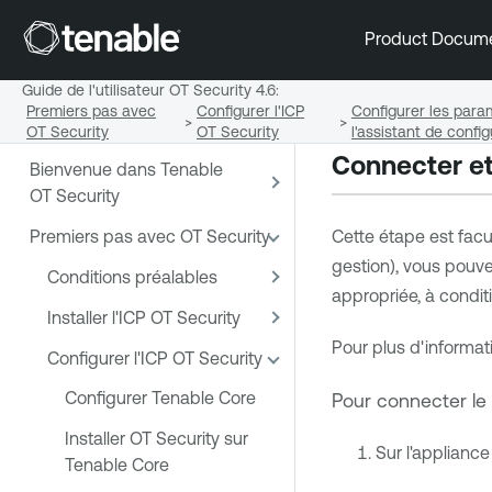
Product Docum
Guide de l'utilisateur OT Security 4.6
:
Premiers pas avec
Configurer l'ICP
Configurer les para
>
>
OT Security
OT Security
l'assistant de confi
Connecter et
Bienvenue dans Tenable
OT Security
Premiers pas avec OT Security
Cette étape est facul
gestion), vous pouve
Conditions préalables
appropriée, à condit
Installer l'ICP OT Security
Pour plus d'informati
Configurer l'ICP OT Security
Configurer Tenable Core
Pour connecter le 
Installer OT Security sur
Sur l'applianc
Tenable Core