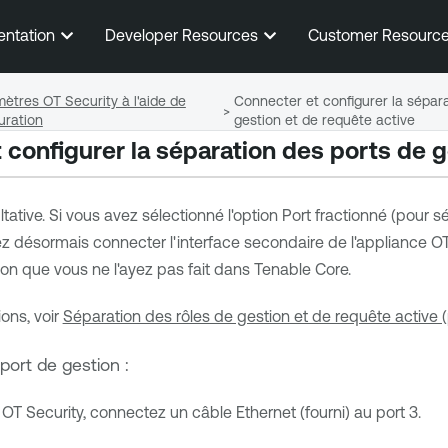
Passer au contenu principal
entation
Developer Resources
Customer Resourc
mètres OT Security à l'aide de
Connecter et configurer la sépar
>
guration
gestion et de requête active
 configurer la séparation des ports de g
tative. Si vous avez sélectionné l'option Port fractionné (pour s
z désormais connecter l'interface secondaire de l'appliance
OT
ion que vous ne l'ayez pas fait dans
Tenable Core
.
ons, voir
Séparation des rôles de gestion et de requête active (
port de gestion :
e
OT Security
, connectez un câble Ethernet (fourni) au port 3.