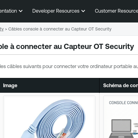
Passer au contenu principal
entation
Developer Resources
Customer Resourc
ty
>
Câbles console à connecter au Capteur OT Security
le à connecter au
Capteur OT Security
 les câbles suivants pour connecter votre ordinateur portable a
Image
Schéma de conn