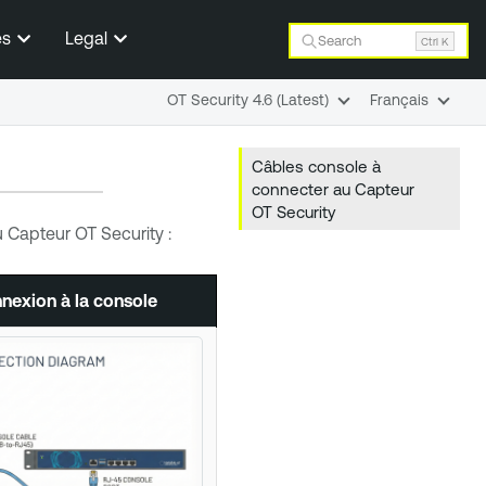
es
Legal
Search
Ctrl K
OT Security 4.6 (Latest)
Français
Câbles console à
connecter au Capteur
OT Security
u
Capteur OT Security
:
exion à la console