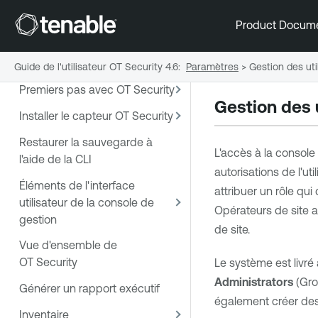
Product Docum
Bienvenue dans Tenable
OT Security
Guide de l'utilisateur OT Security 4.6
:
Paramètres
>
Gestion des uti
Premiers pas avec OT Security
Gestion des u
Installer le capteur OT Security
Restaurer la sauvegarde à
L'accès à la console
l'aide de la CLI
autorisations de l'ut
Éléments de l'interface
attribuer un rôle qui
utilisateur de la console de
Opérateurs de site a 
gestion
de site.
Vue d'ensemble de
OT Security
Le système est livré
Administrators
(Grou
Générer un rapport exécutif
également créer des g
Inventaire