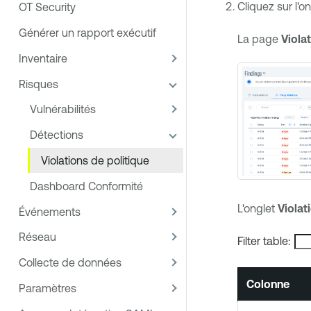
Cliquez sur l'o
OT Security
Générer un rapport exécutif
La page
Viola
Inventaire
Risques
Vulnérabilités
Détections
Violations de politique
Dashboard Conformité
L'onglet
Violat
Événements
Réseau
Filter table:
Collecte de données
Colonne
Paramètres