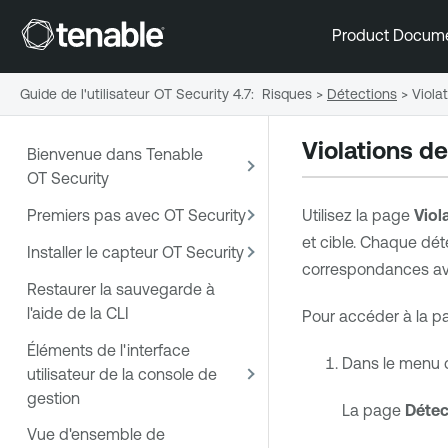
Product Docum
Guide de l'utilisateur OT Security 4.7
:
Risques
>
Détections
>
Viola
Violations de
Bienvenue dans Tenable
OT Security
Premiers pas avec OT Security
Utilisez la page
Viol
et cible. Chaque dét
Installer le capteur OT Security
correspondances ave
Restaurer la sauvegarde à
l'aide de la CLI
Pour accéder à la 
Éléments de l'interface
Dans le menu d
utilisateur de la console de
gestion
La page
Détec
Vue d'ensemble de