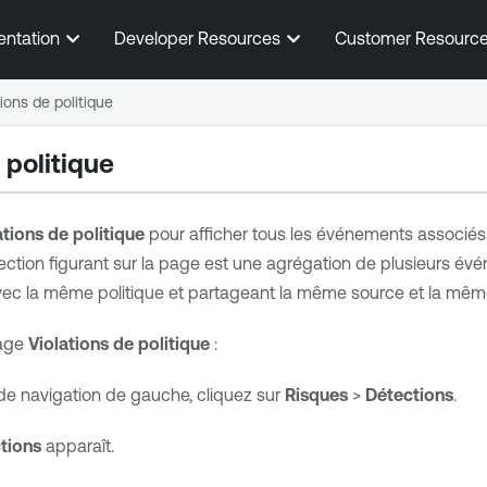
Passer au contenu principal
entation
Developer Resources
Customer Resourc
tions de politique
 politique
ations de politique
pour afficher tous les événements associés 
ection figurant sur la page est une agrégation de plusieurs év
c la même politique et partageant la même source et la même
page
Violations de politique
:
e navigation de gauche, cliquez sur
Risques
>
Détections
.
tions
apparaît.