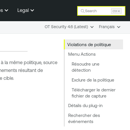
es
Legal
Search
Ctrl K
OT Security 4.6 (Latest)
Français
Violations de politique
Menu Actions
à la même politique, source
Résoudre une
détection
énements résultant de
 cible.
Exclure de la politique
Télécharger le dernier
fichier de capture
Détails du plug-in
Rechercher des
événements