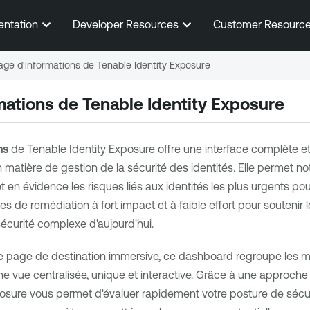
Passer au contenu principal
entation
Developer Resources
Customer Resourc
age d'informations de Tenable Identity Exposure
mations de Tenable Identity Exposure
ns
de
Tenable Identity Exposure
offre une interface complète et
 matière de gestion de la sécurité des identités. Elle permet n
et en évidence les risques liés aux identités les plus urgents po
pes de remédiation à fort impact et à faible effort pour souteni
écurité complexe d'aujourd'hui.
e page de destination immersive, ce dashboard regroupe les métr
ne vue centralisée, unique et interactive. Grâce à une approche s
sure vous permet d'évaluer rapidement votre posture de sécurité,