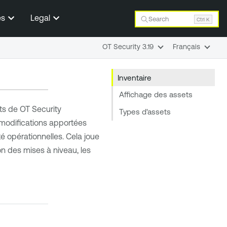
es
Legal
Search
Ctrl K
OT Security 3.19
Français
Inventaire
Affichage des assets
ets de
OT Security
Types d'assets
s modifications apportées
ité opérationnelles. Cela joue
on des mises à niveau, les