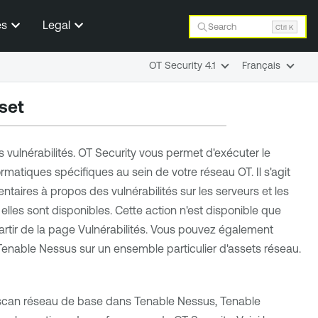
es
Legal
Search
Ctrl K
OT Security 4.1
Français
set
 vulnérabilités.
OT Security
vous permet d'exécuter le
rmatiques spécifiques au sein de votre réseau OT. Il s'agit
aires à propos des vulnérabilités sur les serveurs et les
 elles sont disponibles. Cette action n'est disponible que
tir de la page Vulnérabilités. Vous pouvez également
Tenable Nessus
sur un ensemble particulier d'assets réseau.
 scan réseau de base dans
Tenable Nessus
,
Tenable