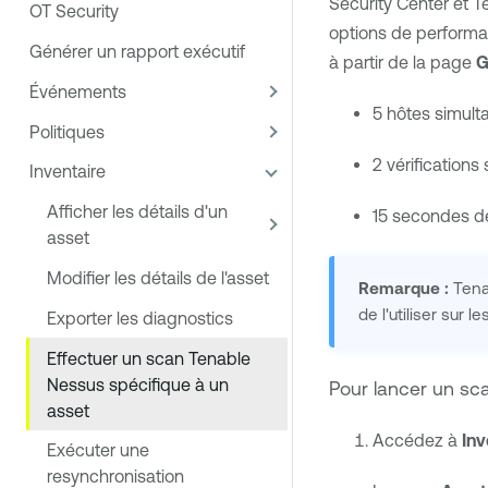
Security Center
et
T
OT Security
options de perform
Générer un rapport exécutif
à partir de la page
G
Événements
5 hôtes simult
Politiques
2 vérifications
Inventaire
Afficher les détails d'un
15 secondes de 
asset
Modifier les détails de l'asset
Remarque :
Tena
de l'utiliser sur 
Exporter les diagnostics
Effectuer un scan Tenable
Nessus spécifique à un
Pour lancer un s
asset
Accédez à
Inv
Exécuter une
resynchronisation