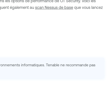
dans les options de performance de
OT Security
. Voici les
liquent également au
scan Nessus de base
que vous lancez
vironnements informatiques.
Tenable
ne recommande pas