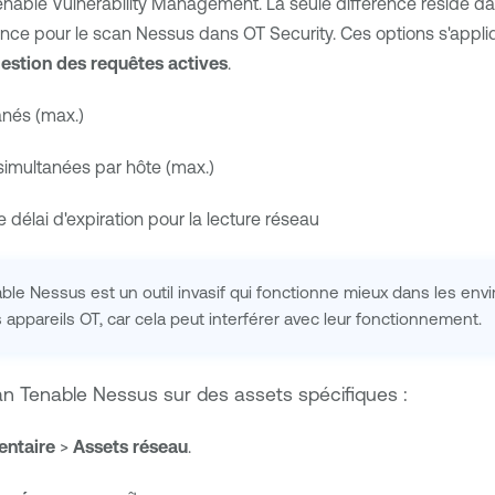
enable Vulnerability Management
. La seule différence réside 
ance pour le scan Nessus dans
OT Security
. Ces options s'app
estion des requêtes actives
.
anés (max.)
 simultanées par hôte (max.)
délai d'expiration pour la lecture réseau
ble Nessus
est un outil invasif qui fonctionne mieux dans les en
les appareils OT, car cela peut interférer avec leur fonctionnement.
can
Tenable Nessus
sur des assets spécifiques :
entaire
>
Assets réseau
.