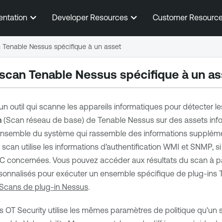
Passer au contenu principal
entation
Developer Resources
Customer Resourc
n Tenable Nessus spécifique à un asset
 scan
Tenable Nessus
spécifique à un as
un outil qui scanne les appareils informatiques pour détecter les
n
(Scan réseau de base) de
Tenable Nessus
sur des assets info
'ensemble du système qui rassemble des informations supplément
scan utilise les informations d'authentification WMI et SNMP, si
C concernées. Vous pouvez accéder aux résultats du scan à par
sonnalisés pour exécuter un ensemble spécifique de plug-ins
Scans de plug-in Nessus
.
ns
OT Security
utilise les mêmes paramètres de politique qu'un